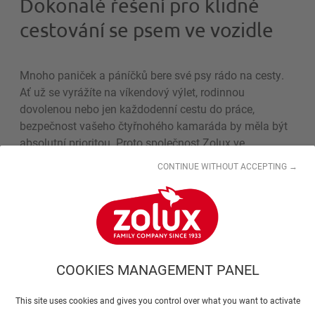
Dokonalé řešení pro klidné
cestování se psem ve vozidle
Mnoho paniček a páníčků bere své psy rádo na cesty.
Ať už se vyrážíte na víkendový výlet, rodinnou
dovolenou nebo jen každodenní cestu do práce,
bezpečnost vašeho čtyřnohého kamaráda by měla být
absolutní prioritou. Proto společnost Zolux ve
spolupráci s Babyauto Pets navrhla bezpečnostní
CONTINUE WITHOUT ACCEPTING →
postroj do auta Isofix Travel Safe, který představuje
významnou inovaci v oblasti přepravy domácích
mazlíčků.
Bezpečnost ve vozidle, která si
COOKIES MANAGEMENT PANEL
nezadá se zabezpečením lidské
posádky
This site uses cookies and gives you control over what you want to activate