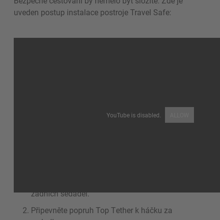
Bezpečné cestování by nemělo být složité. Zde je
uveden postup instalace postroje Travel Safe:
YouTube is disabled.
ALLOW
Připevněte úchyty ISOFIX ke kotevním bodům
zadních sedadel.
Připevněte popruh Top Tether k háčku za