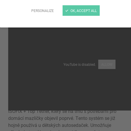
PERSONALIZE
OK, ACCEPT ALL
YouTube is disabled.
ALLOW
Postroj Travel Safe je vybaven systémem upevnění
ISOFIX + Top Tether, který se na trhu s potřebami pro
domácí mazlíčky objevil poprvé. Tento systém se již
hojně používá u dětských autosedaček. Umožňuje