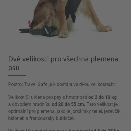
Dvě velikosti pro všechna plemena
psů
Postroj Travel Safe je k dostání ve dvou velikostech:
Velikost S: určena pro psy s hmotností
od 2 do 10 kg
a obvodem hrudníku
od 20 do 55 cm.
Tato velikost je
optimální pro plemena, jako je jorkšírský teriér, jezevčík,
bišonek a francouzský buldoček.
Velikost M: vhodná pro psy s hmotnost
í od 8 do 25 kg