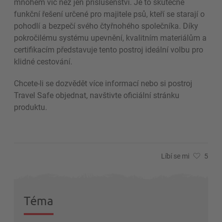
mnohem víc než jen příslušenství. Je to skutečně
funkční řešení určené pro majitele psů, kteří se starají o
pohodlí a bezpečí svého čtyřnohého společníka. Díky
pokročilému systému upevnění, kvalitním materiálům a
certifikacím představuje tento postroj ideální volbu pro
klidné cestování.
Chcete-li se dozvědět více informací nebo si postroj
Travel Safe objednat, navštivte oficiální stránku
produktu.
Líbí se mi
5
Téma