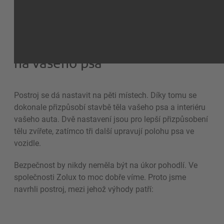
Pohodlí navržené s ohledem
na vašeho psa
Postroj se dá nastavit na pěti místech. Díky tomu se
dokonale přizpůsobí stavbě těla vašeho psa a interiéru
vašeho auta. Dvě nastavení jsou pro lepší přizpůsobení
tělu zvířete, zatímco tři další upravují polohu psa ve
vozidle.
Bezpečnost by nikdy neměla být na úkor pohodlí. Ve
společnosti Zolux to moc dobře víme. Proto jsme
navrhli postroj, mezi jehož výhody patří: