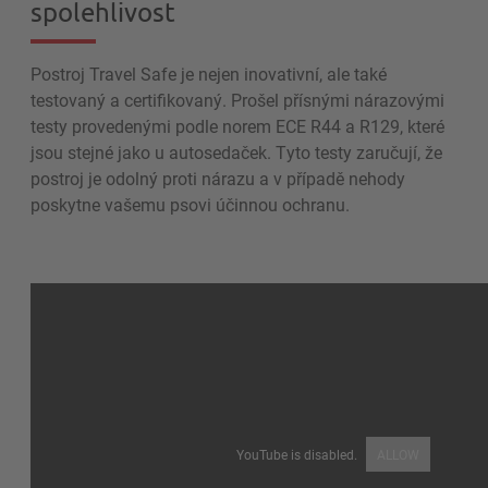
spolehlivost
Postroj Travel Safe je nejen inovativní, ale také
testovaný a certifikovaný. Prošel přísnými nárazovými
testy provedenými podle norem ECE R44 a R129, které
jsou stejné jako u autosedaček. Tyto testy zaručují, že
postroj je odolný proti nárazu a v případě nehody
poskytne vašemu psovi účinnou ochranu.
YouTube is disabled.
ALLOW